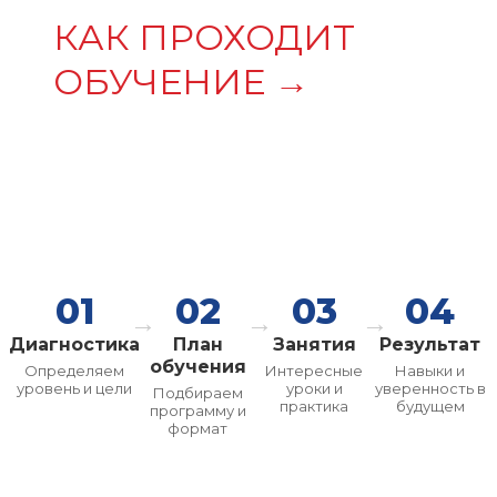
КАК ПРОХОДИТ
ОБУЧЕНИЕ →
01
02
03
04
Диагностика
План
Занятия
Результат
обучения
Определяем
Интересные
Навыки и
уровень и цели
уроки и
уверенность в
Подбираем
практика
будущем
программу и
формат