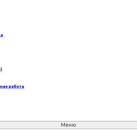
ка
)
дная работа
Меню