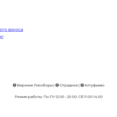
ого взноса
д!
Ⓜ
Верхние Лихоборы |
Ⓜ
Отрадное |
Ⓜ
Алтуфьево
Режим работы: Пн-Пт 12:00 - 20:00; Сб 11:00-14:00