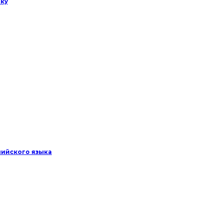
ыку
лийского языка